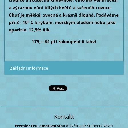
tradice a skutečné know-how. Víno má velmi svěží
a výraznou vůni bílých květů a sušeného ovoce.
Chuť je měkká, ovocná a krásně dlouhá. Podáváme
při 8 - 10° C k rybám, mořským plodům nebo jako
aperitiv. 12,5% Alk.
175,-- Kč při zakoupení 6 lahví
Základní informace
Kontakt
Premier Cru, emotivní vína
8. května 26
Šumperk
78701