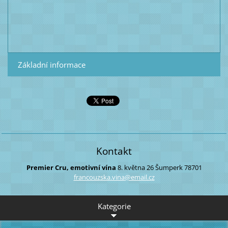
Základní informace
Kontakt
Premier Cru, emotivní vína
8. května 26
Šumperk
78701
francouz
ska.vina
@email.c
z
Kategorie