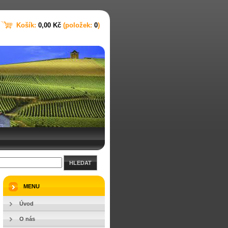
Košík:
0,00 Kč
(položek:
0
)
HLEDAT
MENU
Úvod
O nás