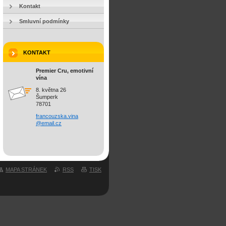
Kontakt
Smluvní podmínky
KONTAKT
Premier Cru, emotivní
vína
8. května 26
Šumperk
78701
francouz
ska.vina
@email.c
z
MAPA STRÁNEK
RSS
TISK