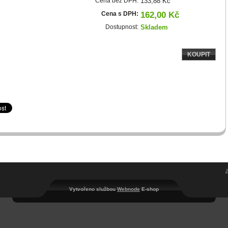
Cena bez DPH:
133,88 Kč
Cena s DPH:
162,00 Kč
Dostupnost:
Skladem
KOUPIT
Vytvořeno službou
Webnode
E-shop