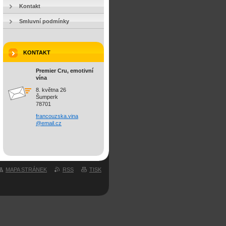
Kontakt
Smluvní podmínky
KONTAKT
Premier Cru, emotivní
vína
8. května 26
Šumperk
78701
francouz
ska.vina
@email.c
z
MAPA STRÁNEK
RSS
TISK