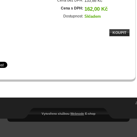
Cena bez DPH:
133,88 Kč
Cena s DPH:
162,00 Kč
Dostupnost:
Skladem
KOUPIT
Vytvořeno službou
Webnode
E-shop