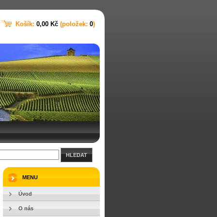
Košík:
0,00 Kč
(položek:
0
)
HLEDAT
MENU
Úvod
O nás