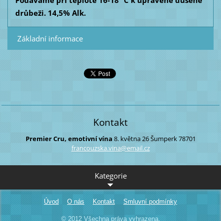
Podáváme při teplotě 16-18° C k úpravené dušené
drůbeži. 14,5% Alk.
Základní informace
Kontakt
Premier Cru, emotivní vína
8. května 26
Šumperk
78701
francouz
ska.vina
@email.c
z
Kategorie
Úvod
O nás
Kontakt
Smluvní podmínky
© 2012 Všechna práva vyhrazena.