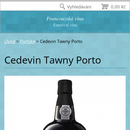
Vyhledávání
0,00 Kč
Francouzská vína
Emotivní vína
Úvod
>
Portské
>
Cedevin Tawny Porto
Cedevin Tawny Porto